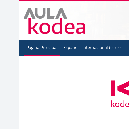
Salta al contenido principal
Página Principal
Español - Internacional ‎(es)‎
Bloques
Bloques